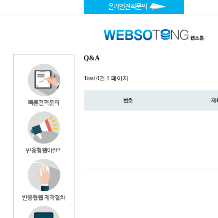
Q&A
Total 0건
1 페이지
번호
제