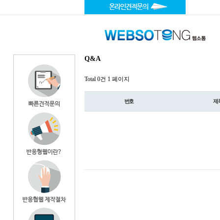
Q&A
Total 0건
1 페이지
번호
제