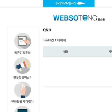
Q&A
Total 0건
1 페이지
번호
제