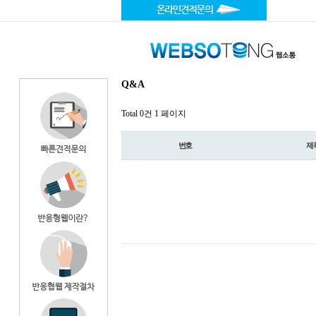
Q&A
Total 0건
1 페이지
번호
제